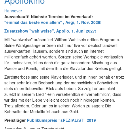
Apollokino
Hannover
Ausverkauft! Nächste Termine im Vorverkauf:
"einmal das beste von allem" , Aegi, 1. Nov. 2026!
Zusatzshow "wahlweise", Apollo, 1. Juni 2027!
Mit "wahlweise" präsentiert William Wahl sein drittes Programm.
Seine Wahlgesänge ertönen nicht nur live vor deutschlandweit
ausverkauften Häusern, sondern sind auch im Internet
millionenfach gehört worden. Sorgen seine Wortspiele verlässlich
für Lachsalven, ist es doch die ganz besondere Mischung aus
Poesie und Komik, mit dem ihm die Klaviatur des Kreises gelingt.
Zartbitterböse sind seine Klavierlieder, und in ihnen behält er trotz
seiner sehr feinen Beobachtung der menschlichen Schwächen
stets einen liebevollen Blick aufs Leben. So zeigt er uns nicht
zuletzt in seinem Lied "Rein versehentlich einvernehmlich", dass
wir das mit der Liebe vielleicht doch noch hinkriegen können.
Trotz alledem. Oder um es in seinen Worten zu sagen: Die
Kehrseite der Medaille ist auch aus Gold.
Preisträger
Publikumspreis "sPEZIALiST" 2019
Ausverkauft - neuer Termin steht