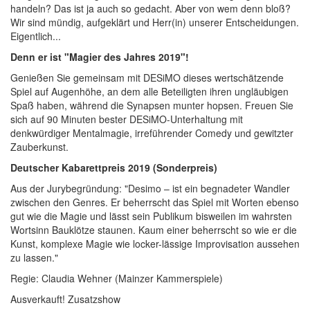
handeln? Das ist ja auch so gedacht. Aber von wem denn bloß?
Wir sind mündig, aufgeklärt und Herr(in) unserer Entscheidungen.
Eigentlich...
Denn er ist "Magier des Jahres 2019"!
Genießen Sie gemeinsam mit DESiMO dieses wertschätzende
Spiel auf Augenhöhe, an dem alle Beteiligten ihren ungläubigen
Spaß haben, während die Synapsen munter hopsen. Freuen Sie
sich auf 90 Minuten bester DESiMO-Unterhaltung mit
denkwürdiger Mentalmagie, irreführender Comedy und gewitzter
Zauberkunst.
Deutscher Kabarettpreis 2019 (Sonderpreis)
Aus der Jurybegründung: "Desimo – ist ein begnadeter Wandler
zwischen den Genres. Er beherrscht das Spiel mit Worten ebenso
gut wie die Magie und lässt sein Publikum bisweilen im wahrsten
Wortsinn Bauklötze staunen. Kaum einer beherrscht so wie er die
Kunst, komplexe Magie wie locker-lässige Improvisation aussehen
zu lassen."
Regie: Claudia Wehner (Mainzer Kammerspiele)
Ausverkauft! Zusatzshow