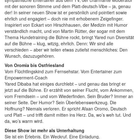
mit der sonoren Stimme und dem Platt-deutsch-Vibe – ja, genau
der! In seiner neuen Show ist er persönlich und pointiert sowie
ehrlich und engagiert – doch nie mit erhobenem Zeigefinger.
Inspiriert von Eckart von Hirschhausen, der Medizin mit Humor
verständlich macht, und von Martin Rütter, der sogar mit dem
Thema Hundetraining die Bühne rockt, bringt Yared nun Diversität
auf die Bühne – klug, witzig, ehrlich. Denn: Wir sind alle
verschieden – aber wir teilen etwas zutiefst menschliches: Den
Wunsch, dazuzugehören.
Von Oromia bis Ostfriesland
Vom Flüchtlingskind zum Fernsehstar. Vom Entertainer zum
Empowerment-Coach
Yared Dibaba hat einiges durchlebt – und genau das bringt er
jetzt auf die Bühne. Er erzählt von seiner Flucht, vom Ankommen,
vom Fremdsein – und vom Wiederfinden. Sein Bruder? Immer an
seiner Seite. Der Humor? Sein Überlebenswerkzeug. Die
Hoffnung? Niemals verloren. Er spricht Afaan Oromo, Deutsch
und Platt – und trifft damit mitten ins Herz. Da, wo’s weh tut. Und
da, wo’s warm wird.
Diese Show ist mehr als Unterhaltung
Sie ist ein Erlebnis. Ein Weckruf. Eine Einladung.